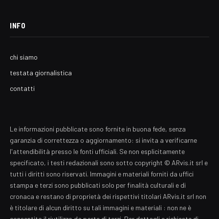
INFO
chi siamo
testata giornalistica
contatti
Le informazioni pubblicate sono fornite in buona fede, senza
garanzia di correttezza o aggiornamento: si invita a verificarne
l'attendibilità presso le fonti ufficiali. Se non esplicitamente
specificato, i testi redazionali sono sotto copyright © ARvis.it srl e
tutti i diritti sono riservati. Immagini e materiali forniti da uffici
stampa e terzi sono pubblicati solo per finalità culturali e di
cronaca e restano di proprietà dei rispettivi titolari ARvis.it srl non
è titolare di alcun diritto su tali immagini e materiali : non ne è
consentito il riutilizzo da parte di terzi. Per dettagli e richieste di