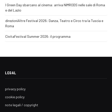
I Green Day sbarcano al cinema: arriva NIMRODS nelle sale di Roma
e del Lazio
direzioniAltre Festival 2026: Danza, Teatro e Circo tra la Tuscia e
Roma
CivitaFestival Summer 2026: il programma
LEGAL
privacy policy
cookie policy
note legali / copyright