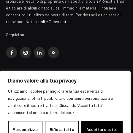
cronaca e restano di proprietà dei rispettivi titolari ARvis.it srl non
è titolare di alcun diritto su tali immagini e materiali : non ne è
consentito il riutilizzo da parte di terzi. Per dettagli e richieste di
rimozione:
Note legali e Copyright
.
Seguici su:
Facebook
Instagram
LinkedIn
RSS
Diamo valore alla tua privacy
© 2026 EZ Rome Designed by
ARvis.it
.
Utilizziamo i cookie per migliorare la tua esperienza di
Il portale EZ Rome e' una testata giornalistica di carattere generalista
navigazione, offrirti pubblicità o contenuti personalizzati e
registrata al tribunale di Roma - Numero 389/2008
analizzare il nostro traffico. Cliccando “Accetta tutti”,
Direttore responsabile: Raffaella Roani - ISSN: 2036-783X
Edito da ARvis.it srl - via Alessandria 88 - 00198 Roma CF/PI/R.I.
acconsenti al nostro utilizzo dei cookie.
09041871006
Personalizza
Rifiuta tutto
Accettare tutto
Home
Informazioni