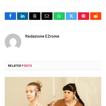
Facebook
LinkedIn
Threads
Email
WhatsApp
Twitter
Pinterest
Reddi
Redazione EZrome
RELATED
POSTS