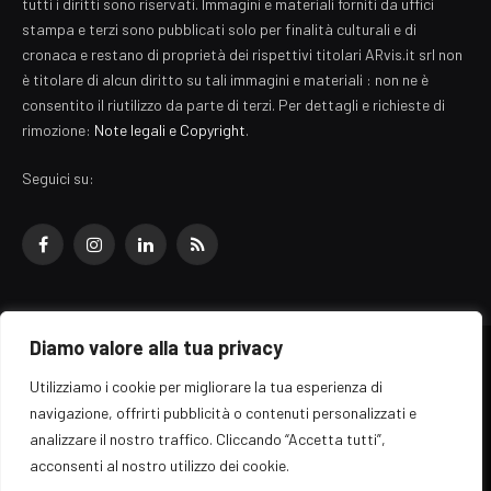
tutti i diritti sono riservati. Immagini e materiali forniti da uffici
stampa e terzi sono pubblicati solo per finalità culturali e di
cronaca e restano di proprietà dei rispettivi titolari ARvis.it srl non
è titolare di alcun diritto su tali immagini e materiali : non ne è
consentito il riutilizzo da parte di terzi. Per dettagli e richieste di
rimozione:
Note legali e Copyright
.
Seguici su:
Facebook
Instagram
LinkedIn
RSS
Diamo valore alla tua privacy
© 2026 EZ Rome Designed by
ARvis.it
.
Utilizziamo i cookie per migliorare la tua esperienza di
Il portale EZ Rome e' una testata giornalistica di carattere generalista
navigazione, offrirti pubblicità o contenuti personalizzati e
registrata al tribunale di Roma - Numero 389/2008
analizzare il nostro traffico. Cliccando “Accetta tutti”,
Direttore responsabile: Raffaella Roani - ISSN: 2036-783X
Edito da ARvis.it srl - via Alessandria 88 - 00198 Roma CF/PI/R.I.
acconsenti al nostro utilizzo dei cookie.
09041871006