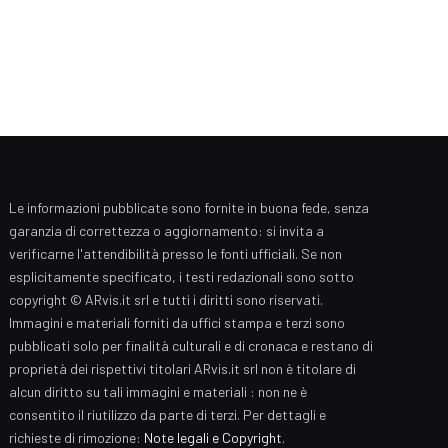
Le informazioni pubblicate sono fornite in buona fede, senza
garanzia di correttezza o aggiornamento: si invita a
verificarne l'attendibilità presso le fonti ufficiali. Se non
esplicitamente specificato, i testi redazionali sono sotto
copyright © ARvis.it srl e tutti i diritti sono riservati.
Immagini e materiali forniti da uffici stampa e terzi sono
pubblicati solo per finalità culturali e di cronaca e restano di
proprietà dei rispettivi titolari ARvis.it srl non è titolare di
alcun diritto su tali immagini e materiali : non ne è
consentito il riutilizzo da parte di terzi. Per dettagli e
richieste di rimozione:
Note legali e Copyright
.