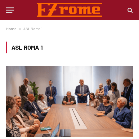
Home
»
ASL Roma 1
ASL ROMA 1