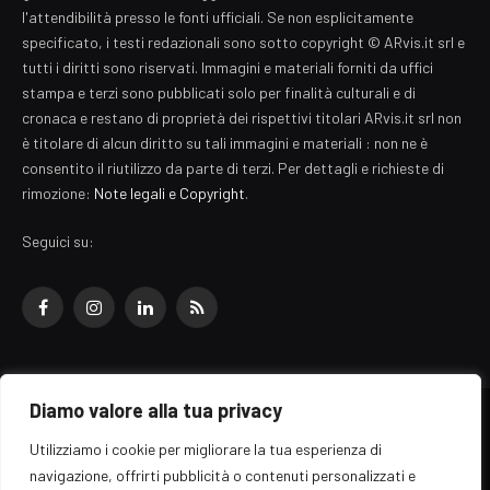
l'attendibilità presso le fonti ufficiali. Se non esplicitamente
specificato, i testi redazionali sono sotto copyright © ARvis.it srl e
tutti i diritti sono riservati. Immagini e materiali forniti da uffici
stampa e terzi sono pubblicati solo per finalità culturali e di
cronaca e restano di proprietà dei rispettivi titolari ARvis.it srl non
è titolare di alcun diritto su tali immagini e materiali : non ne è
consentito il riutilizzo da parte di terzi. Per dettagli e richieste di
rimozione:
Note legali e Copyright
.
Seguici su:
Facebook
Instagram
LinkedIn
RSS
Diamo valore alla tua privacy
© 2026 EZ Rome Designed by
ARvis.it
.
Utilizziamo i cookie per migliorare la tua esperienza di
Il portale EZ Rome e' una testata giornalistica di carattere generalista
navigazione, offrirti pubblicità o contenuti personalizzati e
registrata al tribunale di Roma - Numero 389/2008