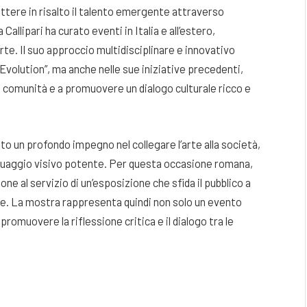
ettere in risalto il talento emergente attraverso
Callipari ha curato eventi in Italia e all’estero,
rte. Il suo approccio multidisciplinare e innovativo
volution”, ma anche nelle sue iniziative precedenti,
la comunità e a promuovere un dialogo culturale ricco e
ato un profondo impegno nel collegare l’arte alla società,
guaggio visivo potente. Per questa occasione romana,
ione al servizio di un’esposizione che sfida il pubblico a
e. La mostra rappresenta quindi non solo un evento
promuovere la riflessione critica e il dialogo tra le