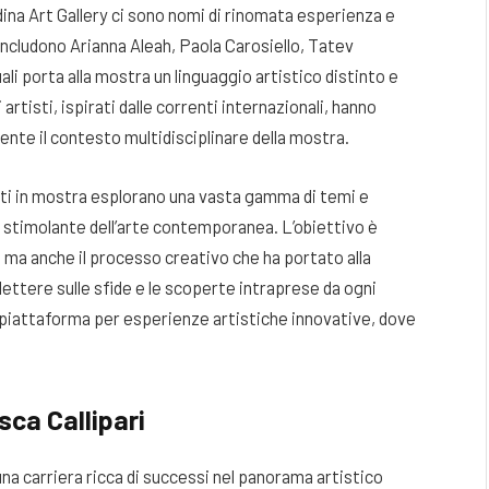
edina Art Gallery ci sono nomi di rinomata esperienza e
includono Arianna Aleah, Paola Carosiello, Tatev
i porta alla mostra un linguaggio artistico distinto e
artisti, ispirati dalle correnti internazionali, hanno
mente il contesto multidisciplinare della mostra.
tisti in mostra esplorano una vasta gamma di temi e
 e stimolante dell’arte contemporanea. L’obiettivo è
e, ma anche il processo creativo che ha portato alla
flettere sulle sfide e le scoperte intraprese da ogni
a piattaforma per esperienze artistiche innovative, dove
sca Callipari
una carriera ricca di successi nel panorama artistico