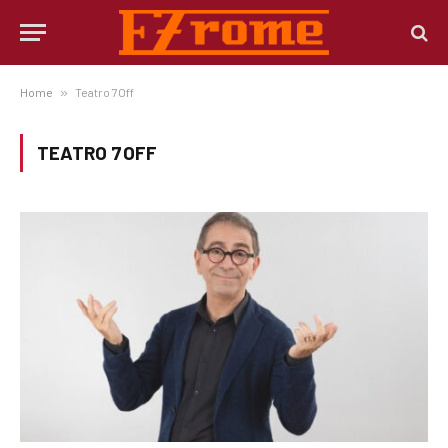
Home
»
Teatro 7Off
TEATRO 7OFF