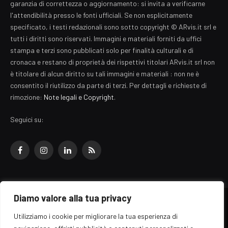
garanzia di correttezza o aggiornamento: si invita a verificarne
l'attendibilità presso le fonti ufficiali. Se non esplicitamente
specificato, i testi redazionali sono sotto copyright © ARvis.it srl e
tutti i diritti sono riservati. Immagini e materiali forniti da uffici
stampa e terzi sono pubblicati solo per finalità culturali e di
cronaca e restano di proprietà dei rispettivi titolari ARvis.it srl non
è titolare di alcun diritto su tali immagini e materiali : non ne è
consentito il riutilizzo da parte di terzi. Per dettagli e richieste di
rimozione:
Note legali e Copyright
.
Seguici su:
Facebook
Instagram
LinkedIn
RSS
Diamo valore alla tua privacy
© 2026 EZ Rome Designed by
ARvis.it
.
Utilizziamo i cookie per migliorare la tua esperienza di
Il portale EZ Rome e' una testata giornalistica di carattere generalista