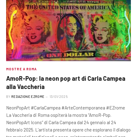
MOSTRE A ROMA
AmoR-Pop: la neon pop art di Carla Campea
alla Vaccheria
BY
REDAZIONE EZROME
13/01/2025
NeonPopArt #CarlaCampea #ArteContemporanea #EZrome
La Vaccheria di Roma ospiterà la mostra “AmoR-Pop.
NeonPopArt Icons” di Carla Campea dal 24 gennaio al 24
febbraio 2025. L’artista presenta opere che esplorano il dialogo
tra materiali tradizionali e neon, reinterpretando simboli pop.