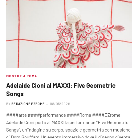
MOSTRE A ROMA
Adelaide Cioni al MAXXI: Five Geometric
Songs
BY
REDAZIONE EZROME
08/05/2026
####arte ####performance ####Roma ####EZrome
Adelaide Cioni porta al MAXXI la performance “Five Geometric
Songs”, un’indagine su corpo, spazio e geometria con musiche
di Dom Bouffard. Un evento immersivo dove il disegno diventa