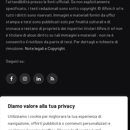
l'attendibilità presso le fonti ufficiali. Se non esplicitamente
specificato, i testi redazionali sono sotto copyright © ARvis.it srl e
tutti i diritti sono riservati. Immagini e materiali forniti da uffici
stampa e terzi sono pubblicati solo per finalità culturali e di
cronaca e restano di proprietà dei rispettivi titolari ARvis.it srl non
è titolare di alcun diritto su tali immagini e materiali : non ne è
consentito il riutilizzo da parte di terzi. Per dettagli e richieste di
rimozione:
Note legali e Copyright
.
Seguici su:
Facebook
Instagram
LinkedIn
RSS
Diamo valore alla tua privacy
© 2026 EZ Rome Designed by
ARvis.it
.
Utilizziamo i cookie per migliorare la tua esperienza di
Il portale EZ Rome e' una testata giornalistica di carattere generalista
navigazione, offrirti pubblicità o contenuti personalizzati e
registrata al tribunale di Roma - Numero 389/2008