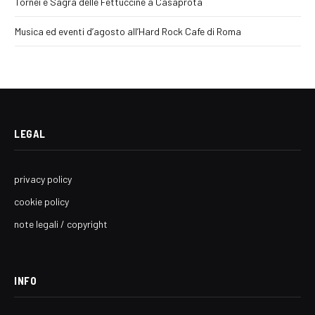
Tornei e Sagra delle Fettuccine a Casaprota
Musica ed eventi d’agosto all’Hard Rock Cafe di Roma
LEGAL
privacy policy
cookie policy
note legali / copyright
INFO