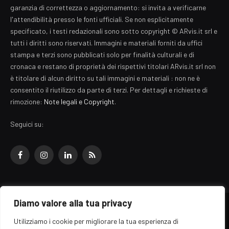
garanzia di correttezza o aggiornamento: si invita a verificarne
l'attendibilità presso le fonti ufficiali. Se non esplicitamente
specificato, i testi redazionali sono sotto copyright © ARvis.it srl e
tutti i diritti sono riservati. Immagini e materiali forniti da uffici
stampa e terzi sono pubblicati solo per finalità culturali e di
cronaca e restano di proprietà dei rispettivi titolari ARvis.it srl non
è titolare di alcun diritto su tali immagini e materiali : non ne è
consentito il riutilizzo da parte di terzi. Per dettagli e richieste di
rimozione:
Note legali e Copyright
.
Seguici su:
Facebook
Instagram
LinkedIn
RSS
Diamo valore alla tua privacy
© 2026 EZ Rome Designed by
ARvis.it
.
Utilizziamo i cookie per migliorare la tua esperienza di
Il portale EZ Rome e' una testata giornalistica di carattere generalista