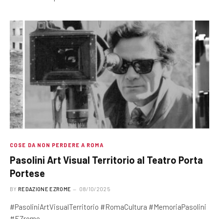
COSE DA NON PERDERE A ROMA
Pasolini Art Visual Territorio al Teatro Porta
Portese
BY
REDAZIONE EZROME
08/10/2025
#PasoliniArtVisualTerritorio #RomaCultura #MemoriaPasolini
#EZrome