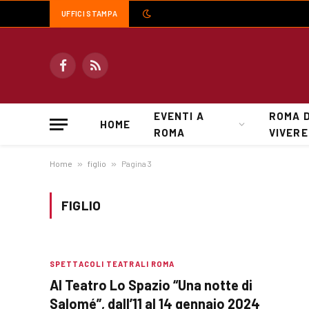
UFFICI STAMPA
Facebook
RSS
EVENTI A
ROMA 
HOME
ROMA
VIVERE
Home
»
figlio
»
Pagina 3
FIGLIO
SPETTACOLI TEATRALI ROMA
Al Teatro Lo Spazio “Una notte di
Salomé”, dall’11 al 14 gennaio 2024