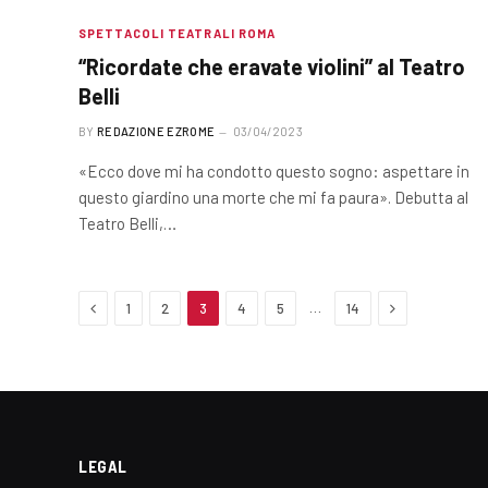
SPETTACOLI TEATRALI ROMA
“Ricordate che eravate violini” al Teatro
Belli
BY
REDAZIONE EZROME
03/04/2023
«Ecco dove mi ha condotto questo sogno: aspettare in
questo giardino una morte che mi fa paura». Debutta al
Teatro Belli,…
Previous
Next
…
1
2
3
4
5
14
LEGAL