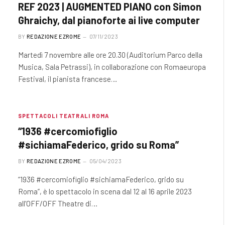
REF 2023 | AUGMENTED PIANO con Simon
Ghraichy, dal pianoforte ai live computer
BY
REDAZIONE EZROME
07/11/2023
Martedì 7 novembre alle ore 20.30 (Auditorium Parco della
Musica, Sala Petrassi), in collaborazione con Romaeuropa
Festival, il pianista francese…
SPETTACOLI TEATRALI ROMA
“1936 #cercomiofiglio
#sichiamaFederico, grido su Roma”
BY
REDAZIONE EZROME
05/04/2023
“1936 #cercomiofiglio #sichiamaFederico, grido su
Roma”, è lo spettacolo in scena dal 12 al 16 aprile 2023
all’OFF/OFF Theatre di…