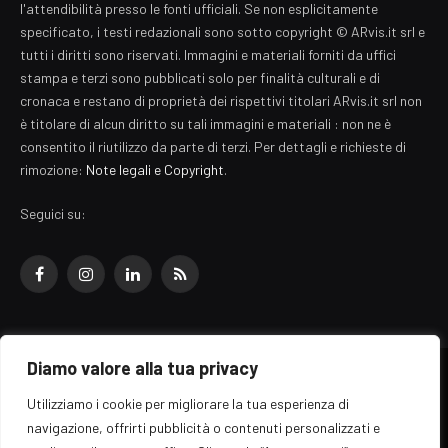
l'attendibilità presso le fonti ufficiali. Se non esplicitamente
specificato, i testi redazionali sono sotto copyright © ARvis.it srl e
tutti i diritti sono riservati. Immagini e materiali forniti da uffici
stampa e terzi sono pubblicati solo per finalità culturali e di
cronaca e restano di proprietà dei rispettivi titolari ARvis.it srl non
è titolare di alcun diritto su tali immagini e materiali : non ne è
consentito il riutilizzo da parte di terzi. Per dettagli e richieste di
rimozione:
Note legali e Copyright
.
Seguici su:
Facebook
Instagram
LinkedIn
RSS
Diamo valore alla tua privacy
© 2026 EZ Rome Designed by
ARvis.it
.
Utilizziamo i cookie per migliorare la tua esperienza di
Il portale EZ Rome e' una testata giornalistica di carattere generalista
navigazione, offrirti pubblicità o contenuti personalizzati e
registrata al tribunale di Roma - Numero 389/2008