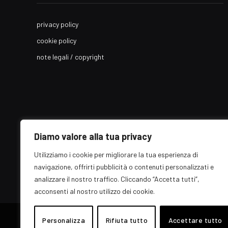
privacy policy
cookie policy
note legali / copyright
Diamo valore alla tua privacy
Utilizziamo i cookie per migliorare la tua esperienza di
navigazione, offrirti pubblicità o contenuti personalizzati e
analizzare il nostro traffico. Cliccando “Accetta tutti”,
acconsenti al nostro utilizzo dei cookie.
© 2026 EZ Rome Designed by
Personalizza
Rifiuta tutto
ARvis.it
.
Accettare tutto