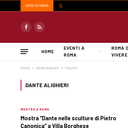
UFFICI STAMPA
Facebook
RSS
EVENTI A
ROMA 
HOME
ROMA
VIVERE
Home
»
Dante Alighieri
»
Pagina 3
DANTE ALIGHIERI
MOSTRE A ROMA
Mostra “Dante nelle sculture di Pietro
Canonica” a Villa Borghese