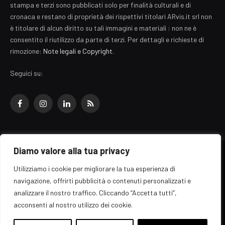
stampa e terzi sono pubblicati solo per finalità culturali e di
cronaca e restano di proprietà dei rispettivi titolari ARvis.it srl non
è titolare di alcun diritto su tali immagini e materiali : non ne è
consentito il riutilizzo da parte di terzi. Per dettagli e richieste di
rimozione:
Note legali e Copyright
.
Seguici su:
Facebook
Instagram
LinkedIn
RSS
Diamo valore alla tua privacy
© 2026 EZ Rome Designed by
ARvis.it
.
Utilizziamo i cookie per migliorare la tua esperienza di
Il portale EZ Rome e' una testata giornalistica di carattere generalista
navigazione, offrirti pubblicità o contenuti personalizzati e
registrata al tribunale di Roma - Numero 389/2008
analizzare il nostro traffico. Cliccando “Accetta tutti”,
Direttore responsabile: Raffaella Roani - ISSN: 2036-783X
Edito da ARvis.it srl - via Alessandria 88 - 00198 Roma CF/PI/R.I.
acconsenti al nostro utilizzo dei cookie.
09041871006