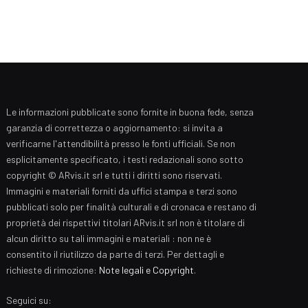
Le informazioni pubblicate sono fornite in buona fede, senza
garanzia di correttezza o aggiornamento: si invita a
verificarne l'attendibilità presso le fonti ufficiali. Se non
esplicitamente specificato, i testi redazionali sono sotto
copyright © ARvis.it srl e tutti i diritti sono riservati.
Immagini e materiali forniti da uffici stampa e terzi sono
pubblicati solo per finalità culturali e di cronaca e restano di
proprietà dei rispettivi titolari ARvis.it srl non è titolare di
alcun diritto su tali immagini e materiali : non ne è
consentito il riutilizzo da parte di terzi. Per dettagli e
richieste di rimozione:
Note legali e Copyright
.
Seguici su: