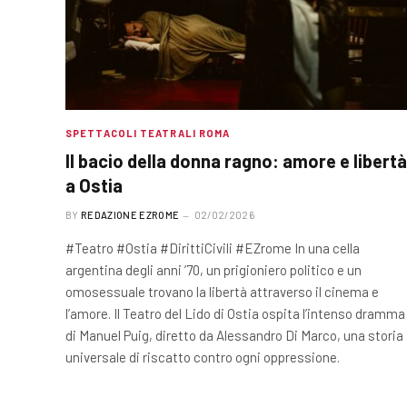
SPETTACOLI TEATRALI ROMA
Il bacio della donna ragno: amore e libertà
a Ostia
BY
REDAZIONE EZROME
02/02/2026
#Teatro #Ostia #DirittiCivili #EZrome In una cella
argentina degli anni ’70, un prigioniero politico e un
omosessuale trovano la libertà attraverso il cinema e
l’amore. Il Teatro del Lido di Ostia ospita l’intenso dramma
di Manuel Puig, diretto da Alessandro Di Marco, una storia
universale di riscatto contro ogni oppressione.