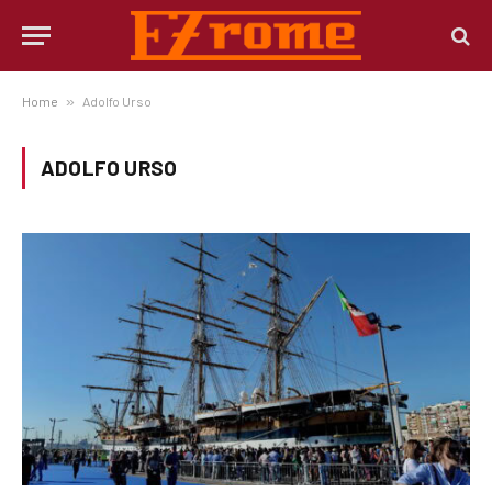
Home
»
Adolfo Urso
ADOLFO URSO