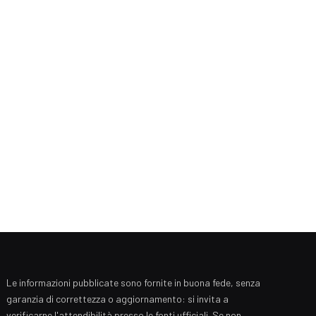
Le informazioni pubblicate sono fornite in buona fede, senza
garanzia di correttezza o aggiornamento: si invita a
verificarne l'attendibilità presso le fonti ufficiali. Se non