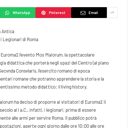
WhatsApp
Pinterest
Email
 Antica
à i Legionari di Roma
 a Euroma2 l’evento Mos Maiorum, la spettacolare
ia didattica che porterà negli spazi del Centro (al piano
 Secvnda Consvlaris, l’esercito romano di epoca
mentari romane che potranno apprendere la storia e la
ntissimo metodo didattico: il living history.
aiorum ha deciso di proporre ai visitatori di Euroma2 il
ecolo al I a.C., infatti, i legionari, prima di essere
mente alle armi per servire Roma. Il pubblico potrà
postazioni, aperte ogni giorno dalle ore 10:00 alle ore