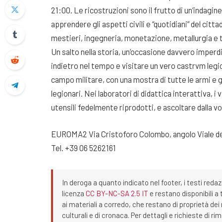
21:00. Le ricostruzioni sono il frutto di un’indagin
apprendere gli aspetti civili e “quotidiani” del cit
mestieri, ingegneria, monetazione, metallurgia e t
Un salto nella storia, un’occasione davvero imperdi
indietro nel tempo e visitare un vero castrvm legio
campo militare, con una mostra di tutte le armi e g
legionari. Nei laboratori di didattica interattiva, 
utensili fedelmente riprodotti, e ascoltare dalla vo
EUROMA2 Via Cristoforo Colombo, angolo Viale de
Tel. +39 06 5262161
In deroga a quanto indicato nel footer, i testi redaz
licenza
CC BY-NC-SA 2.5 IT
e restano disponibili a 
ai materiali a corredo, che restano di proprietà dei r
culturali e di cronaca. Per dettagli e richieste di r