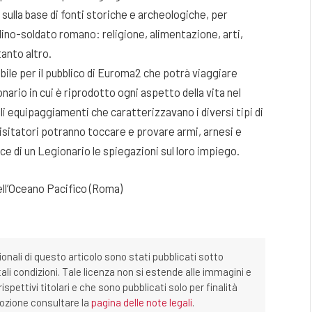
e sulla base di fonti storiche e archeologiche, per
tadino-soldato romano: religione, alimentazione, arti,
anto altro.
bile per il pubblico di Euroma2 che potrà viaggiare
nario in cui è riprodotto ogni aspetto della vita nel
li equipaggiamenti che caratterizzavano i diversi tipi di
i visitatori potranno toccare e provare armi, arnesi e
ce di un Legionario le spiegazioni sul loro impiego.
ll’Oceano Pacifico (Roma)
ionali di questo articolo sono stati pubblicati sotto
tali condizioni. Tale licenza non si estende alle immagini e
ispettivi titolari e che sono pubblicati solo per finalità
imozione consultare la
pagina delle note legali
.