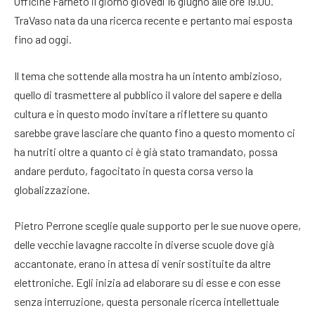
Officine Farneto il giorno giovedì 16 giugno alle ore 19.00.
TraVaso nata da una ricerca recente e pertanto mai esposta
fino ad oggi.
Il tema che sottende alla mostra ha un intento ambizioso,
quello di trasmettere al pubblico il valore del sapere e della
cultura e in questo modo invitare a riflettere su quanto
sarebbe grave lasciare che quanto fino a questo momento ci
ha nutriti oltre a quanto ci è già stato tramandato, possa
andare perduto, fagocitato in questa corsa verso la
globalizzazione.
Pietro Perrone sceglie quale supporto per le sue nuove opere,
delle vecchie lavagne raccolte in diverse scuole dove già
accantonate, erano in attesa di venir sostituite da altre
elettroniche. Egli inizia ad elaborare su di esse e con esse
senza interruzione, questa personale ricerca intellettuale