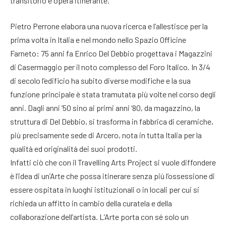
transitorio e opera itinerante.
Pietro Perrone elabora una nuova ricerca e l’allestisce per la
prima volta in Italia e nel mondo nello Spazio Officine
Farneto: 75 anni fa Enrico Del Debbio progettava i Magazzini
di Casermaggio per il noto complesso del Foro Italico. In 3/4
di secolo l’edificio ha subito diverse modifiche e la sua
funzione principale è stata tramutata più volte nel corso degli
anni. Dagli anni ’50 sino ai primi anni ’80, da magazzino, la
struttura di Del Debbio, si trasforma in fabbrica di ceramiche,
più precisamente sede di Arcero, nota in tutta Italia per la
qualità ed originalità dei suoi prodotti.
Infatti ciò che con il Travelling Arts Project si vuole diffondere
è l’idea di un’Arte che possa itinerare senza più l’ossessione di
essere ospitata in luoghi istituzionali o in locali per cui si
richieda un affitto in cambio della curatela e della
collaborazione dell’artista. L’Arte porta con sé solo un