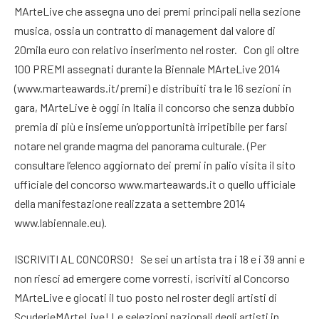
MArteLive che assegna uno dei premi principali nella sezione
musica, ossia un contratto di management dal valore di
20mila euro con relativo inserimento nel roster. Con gli oltre
100 PREMI assegnati durante la Biennale MArteLive 2014
(www.marteawards.it/premi) e distribuiti tra le 16 sezioni in
gara, MArteLive è oggi in Italia il concorso che senza dubbio
premia di più e insieme un’opportunità irripetibile per farsi
notare nel grande magma del panorama culturale. (Per
consultare l’elenco aggiornato dei premi in palio visita il sito
ufficiale del concorso www.marteawards.it o quello ufficiale
della manifestazione realizzata a settembre 2014
www.labiennale.eu).
ISCRIVITI AL CONCORSO! Se sei un artista tra i 18 e i 39 anni e
non riesci ad emergere come vorresti, iscriviti al Concorso
MArteLive e giocati il tuo posto nel roster degli artisti di
ScuderieMArteLive! Le selezioni nazionali degli artisti in