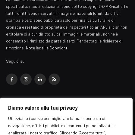
specificato, i testi redazionali sono sotto copyright © ARvis.it srl e
tutti i diritti sono riservati. Immagini e materiali forniti da uffici
stampa e terzi sono pubblicati solo per finalità culturali e di
cronaca e restano di proprietà dei rispettivi titolari ARvis.it srl non
è titolare di alcun diritto su tali immagini e materiali : non ne è
consentito il riutilizzo da parte di terzi. Per dettagli e richieste di
rimozione:
Note legali e Copyright
.
Seguici su:
Facebook
Instagram
LinkedIn
RSS
Diamo valore alla tua privacy
© 2026 EZ Rome Designed by
ARvis.it
.
Utilizziamo i cookie per migliorare la tua esperienza di
Il portale EZ Rome e' una testata giornalistica di carattere generalista
navigazione, offrirti pubblicità o contenuti personalizzati e
registrata al tribunale di Roma - Numero 389/2008
analizzare il nostro traffico. Cliccando “Accetta tutti”,
Direttore responsabile: Raffaella Roani - ISSN: 2036-783X