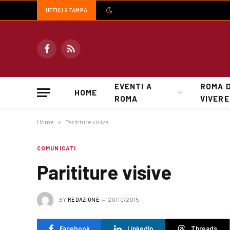
UFFICI STAMPA
Facebook
RSS
EVENTI A
ROMA 
HOME
ROMA
VIVERE
Home
»
Parititure visive
COMUNICATI
Parititure visive
BY
REDAZIONE
20/10/2015
Facebook
LinkedIn
Threads