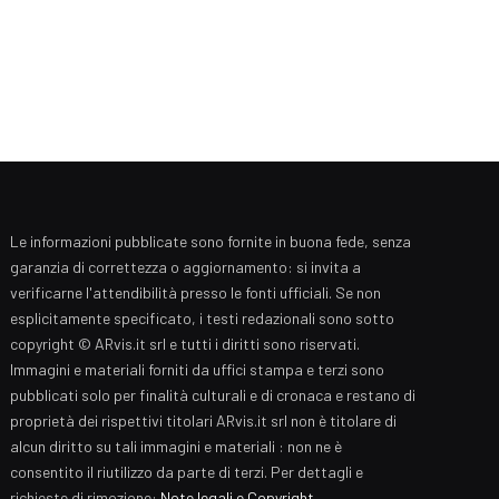
Le informazioni pubblicate sono fornite in buona fede, senza
garanzia di correttezza o aggiornamento: si invita a
verificarne l'attendibilità presso le fonti ufficiali. Se non
esplicitamente specificato, i testi redazionali sono sotto
copyright © ARvis.it srl e tutti i diritti sono riservati.
Immagini e materiali forniti da uffici stampa e terzi sono
pubblicati solo per finalità culturali e di cronaca e restano di
proprietà dei rispettivi titolari ARvis.it srl non è titolare di
alcun diritto su tali immagini e materiali : non ne è
consentito il riutilizzo da parte di terzi. Per dettagli e
richieste di rimozione:
Note legali e Copyright
.