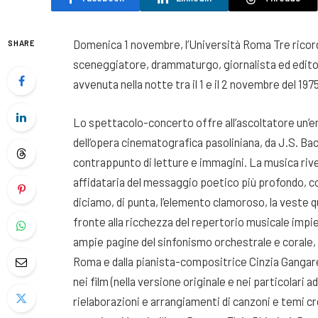
Domenica 1 novembre, l’Università Roma Tre ricorda
SHARE
sceneggiatore, drammaturgo, giornalista ed editori
avvenuta nella notte tra il 1 e il 2 novembre del 1975
Lo spettacolo-concerto offre all’ascoltatore un’em
dell’opera cinematografica pasoliniana, da J.S. Bac
contrappunto di letture e immagini. La musica rives
affidataria del messaggio poetico più profondo, c
diciamo, di punta, l’elemento clamoroso, la veste qu
fronte alla ricchezza del repertorio musicale impieg
ampie pagine del sinfonismo orchestrale e corale, 
Roma e dalla pianista-compositrice Cinzia Gangarel
nei film (nella versione originale e nei particolari 
rielaborazioni e arrangiamenti di canzoni e temi cr