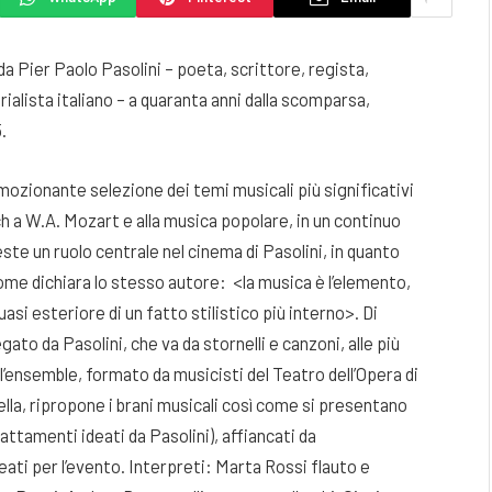
 Pier Paolo Pasolini – poeta, scrittore, regista,
alista italiano – a quaranta anni dalla scomparsa,
.
ozionante selezione dei temi musicali più significativi
h a W.A. Mozart e alla musica popolare, in un continuo
te un ruolo centrale nel cinema di Pasolini, in quanto
ome dichiara lo stesso autore: <la musica è l’elemento,
asi esteriore di un fatto stilistico più interno>. Di
ato da Pasolini, che va da stornelli e canzoni, alle più
l’ensemble, formato da musicisti del Teatro dell’Opera di
la, ripropone i brani musicali così come si presentano
adattamenti ideati da Pasolini), affiancati da
eati per l’evento. Interpreti: Marta Rossi flauto e