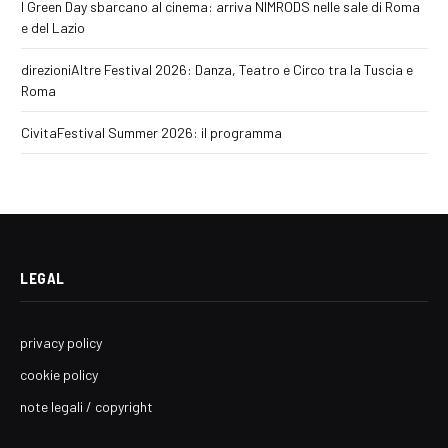
I Green Day sbarcano al cinema: arriva NIMRODS nelle sale di Roma
e del Lazio
direzioniAltre Festival 2026: Danza, Teatro e Circo tra la Tuscia e
Roma
CivitaFestival Summer 2026: il programma
LEGAL
privacy policy
cookie policy
note legali / copyright