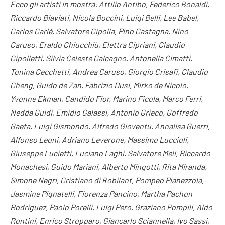
Ecco gli artisti in mostra: Attilio Antibo, Federico Bonaldi,
Riccardo Biaviati, Nicola Boccini, Luigi Belli, Lee Babel,
Carlos Carlè, Salvatore Cipolla, Pino Castagna, Nino
Caruso, Eraldo Chiucchiù, Elettra Cipriani, Claudio
Cipolletti, Silvia Celeste Calcagno, Antonella Cimatti,
Tonina Cecchetti, Andrea Caruso, Giorgio Crisafi, Claudio
Cheng, Guido de Zan, Fabrizio Dusi, Mirko de Nicolò,
Yvonne Ekman, Candido Fior, Marino Ficola, Marco Ferri,
Nedda Guidi, Emidio Galassi, Antonio Grieco, Goffredo
Gaeta, Luigi Gismondo, Alfredo Gioventù, Annalisa Guerri,
Alfonso Leoni, Adriano Leverone, Massimo Luccioli,
Giuseppe Lucietti, Luciano Laghi, Salvatore Meli, Riccardo
Monachesi, Guido Mariani, Alberto Mingotti, Rita Miranda,
Simone Negri, Cristiano di Robilant, Pompeo Pianezzola,
Jasmine Pignatelli, Fiorenza Pancino, Martha Pachon
Rodriguez, Paolo Porelli, Luigi Pero, Graziano Pompili, Aldo
Rontini, Enrico Stropparo, Giancarlo Sciannella, Ivo Sassi,