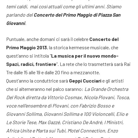
temi caldi, mai così attuali come gli ultimi anni. Stiamo
parlando del
Concerto del Primo Maggio di Piazza San
Giovanni
.
Puntuale, anche domani ci sarà il celebre
Concerto del
Primo Maggio 2013
, la storica kermesse musicale, che
quest’anno si intitola “
La musica per il nuovo mondo-
Spazi, radici, frontiere
”. La rete che lo trasmetterà sarà Rai
Tre dalle 15 alle 19 e dalle 20 fino a mezzanotte.
Quest’anno la conduttrice sarà
Geppi Cucciari
e gli artisti
che si alterneranno nel palco saranno:
La Grande Orchestra
Del Rock diretta da Vittorio Cosmax, Nicola Piovani, Tosca,
voce nell’ensembre di Piovani, con Fabrizio Bosso e
Giovanni Sollima, Giovanni Sollima e 100 Violoncelli, Elio e
Le Storie Tese, Max Gazzé, Cristiano De André, I Ministri,
Africa Unite e Marta sui Tubi, Motel Connection, Enzo