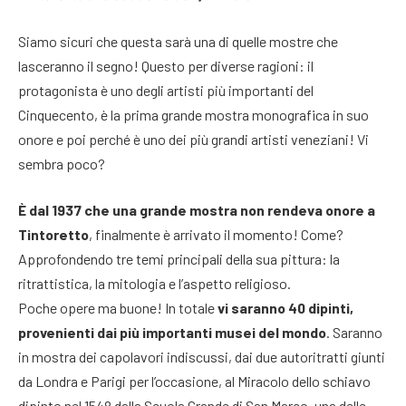
Siamo sicuri che questa sarà una di quelle mostre che
lasceranno il segno! Questo per diverse ragioni: il
protagonista è uno degli artisti più importanti del
Cinquecento, è la prima grande mostra monografica in suo
onore e poi perché è uno dei più grandi artisti veneziani! Vi
sembra poco?
È dal 1937 che una grande mostra non rendeva onore a
Tintoretto
, finalmente è arrivato il momento! Come?
Approfondendo tre temi principali della sua pittura: la
ritrattistica, la mitologia e l’aspetto religioso.
Poche opere ma buone! In totale
vi saranno 40 dipinti,
provenienti dai più importanti musei del mondo
. Saranno
in mostra dei capolavori indiscussi, dai due autoritratti giunti
da Londra e Parigi per l’occasione, al Miracolo dello schiavo
dipinto nel 1548 dalla Scuola Grande di San Marco, una delle