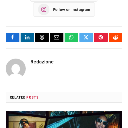
Follow on Instagram
Facebook
LinkedIn
Threads
Email
WhatsApp
Twitter
Pinterest
Reddi
Redazione
RELATED
POSTS