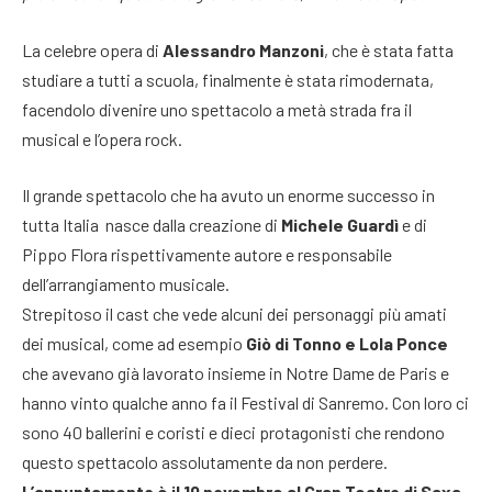
La celebre opera di
Alessandro Manzoni
, che è stata fatta
studiare a tutti a scuola, finalmente è stata rimodernata,
facendolo divenire uno spettacolo a metà strada fra il
musical e l’opera rock.
Il grande spettacolo che ha avuto un enorme successo in
tutta Italia nasce dalla creazione di
Michele Guardì
e di
Pippo Flora rispettivamente autore e responsabile
dell’arrangiamento musicale.
Strepitoso il cast che vede alcuni dei personaggi più amati
dei musical, come ad esempio
Giò di Tonno e Lola Ponce
che avevano già lavorato insieme in Notre Dame de Paris e
hanno vinto qualche anno fa il Festival di Sanremo. Con loro ci
sono 40 ballerini e coristi e dieci protagonisti che rendono
questo spettacolo assolutamente da non perdere.
L’appuntamento è il 10 novembre al Gran Teatro di Saxa