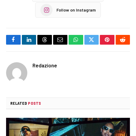
Follow on Instagram
Facebook
LinkedIn
Threads
Email
WhatsApp
Twitter
Pinterest
Reddi
Redazione
RELATED
POSTS