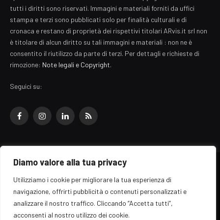
tutti i diritti sono riservati. Immagini e materiali forniti da uffici
stampa e terzi sono pubblicati solo per finalità culturali e di
cronaca e restano di proprietà dei rispettivi titolari ARvis.it srl non
è titolare di alcun diritto su tali immagini e materiali : non ne è
consentito il riutilizzo da parte di terzi. Per dettagli e richieste di
rimozione:
Note legali e Copyright
.
Seguici su:
Facebook
Instagram
LinkedIn
RSS
Diamo valore alla tua privacy
© 2026 EZ Rome Designed by
ARvis.it
.
Utilizziamo i cookie per migliorare la tua esperienza di
Il portale EZ Rome e' una testata giornalistica di carattere generalista
navigazione, offrirti pubblicità o contenuti personalizzati e
registrata al tribunale di Roma - Numero 389/2008
analizzare il nostro traffico. Cliccando “Accetta tutti”,
Direttore responsabile: Raffaella Roani - ISSN: 2036-783X
Edito da ARvis.it srl - via Alessandria 88 - 00198 Roma CF/PI/R.I.
acconsenti al nostro utilizzo dei cookie.