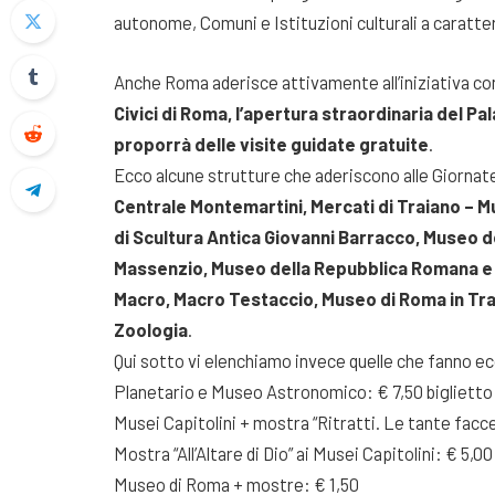
autonome, Comuni e Istituzioni culturali a caratter
Anche Roma aderisce attivamente all’iniziativa co
Civici di Roma, l’apertura straordinaria del P
proporrà delle visite guidate gratuite
.
Ecco alcune strutture che aderiscono alle Giorna
Centrale Montemartini, Mercati di Traiano – Mu
di Scultura Antica Giovanni Barracco, Museo de
Massenzio, Museo della Repubblica Romana e 
Macro, Macro Testaccio, Museo di Roma in Tras
Zoologia
.
Qui sotto vi elenchiamo invece quelle che fanno e
Planetario e Museo Astronomico: € 7,50 biglietto
Musei Capitolini + mostra “Ritratti. Le tante facce
Mostra “All’Altare di Dio” ai Musei Capitolini: € 5,00
Museo di Roma + mostre: € 1,50