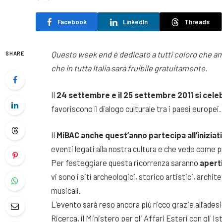
Facebook
LinkedIn
Threads
Questo week end è dedicato a tutti coloro che ama
SHARE
che in tutta Italia sarà fruibile gratuitamente.
Il
24 settembre e il 25 settembre 2011 si cel
favoriscono il dialogo culturale tra i paesi europei.
Il
MiBAC anche quest’anno partecipa all’iniziat
eventi legati alla nostra cultura e che vede come p
Per festeggiare questa ricorrenza saranno
aperti
vi sono i siti archeologici, storico artistici, archite
musicali.
L’evento sarà reso ancora più ricco grazie all’adesi
Ricerca, il Ministero per gli Affari Esteri con gli Is