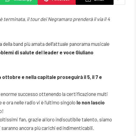
 terminata, il tour dei Negramaro prenderà il via il 4
na della band più amata dell’attuale panorama musicale
oblemi di salute del leader e voce Giuliano
4 ottobre e nella capitale proseguirà il 5, il 7 e
un enorme successo ottenendo la certificazione multi
e e ora nelle radio vi è l’ultimo singolo
Io non lascio
o!
tissimi fan, grazie al loro indiscutibile talento, siamo
 saranno ancora più carichi ed indimenticabili.