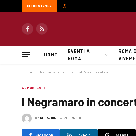
UFFICI STAMPA
Facebook
RSS
EVENTI A
ROMA 
HOME
ROMA
VIVERE
Home
»
I Negramaro in concerto al Palalottomatica
COMUNICATI
I Negramaro in concert
BY
REDAZIONE
20/09/2011
Facebook
LinkedIn
Threads