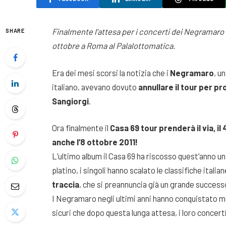
Finalmente l’attesa per i concerti dei Negramaro è
SHARE
ottobre a Roma al Palalottomatica.
Era dei mesi scorsi la notizia che i
Negramaro
, u
italiano, avevano dovuto
annullare il tour per pr
Sangiorgi
.
Ora finalmente il
Casa 69 tour prenderà il via, il 
anche l’8 ottobre 2011!
L’ultimo album il Casa 69 ha riscosso quest’anno 
platino, i singoli hanno scalato le classifiche italian
traccia
, che si preannuncia già un grande success
I Negramaro negli ultimi anni hanno conquistato mol
sicuri che dopo questa lunga attesa, i loro concerti