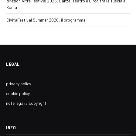
direzioniAltre Festival 2026: Danza, Teatro e Circo tra la Tuscia e
Roma
CivitaFestival Summer 2026: il programma
LEGAL
privacy policy
cookie policy
note legali / copyright
INFO