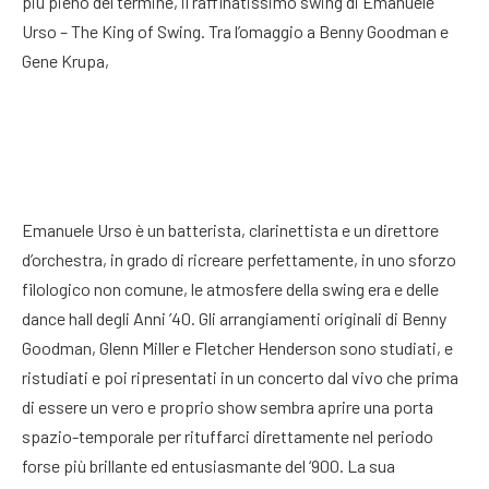
più pieno del termine, il raffinatissimo swing di Emanuele
Urso – The King of Swing. Tra l’omaggio a Benny Goodman e
Gene Krupa,
Emanuele Urso è un batterista, clarinettista e un direttore
d’orchestra, in grado di ricreare perfettamente, in uno sforzo
filologico non comune, le atmosfere della swing era e delle
dance hall degli Anni ’40. Gli arrangiamenti originali di Benny
Goodman, Glenn Miller e Fletcher Henderson sono studiati, e
ristudiati e poi ripresentati in un concerto dal vivo che prima
di essere un vero e proprio show sembra aprire una porta
spazio-temporale per rituffarci direttamente nel periodo
forse più brillante ed entusiasmante del ‘900. La sua