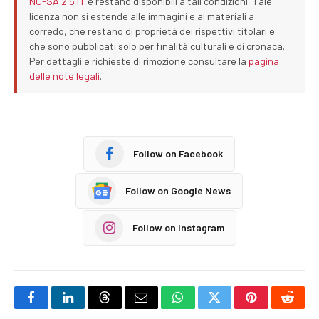
NC-SA 2.5 IT
e restano disponibili a tali condizioni. Tale
licenza non si estende alle immagini e ai materiali a
corredo, che restano di proprietà dei rispettivi titolari e
che sono pubblicati solo per finalità culturali e di cronaca.
Per dettagli e richieste di rimozione consultare la
pagina
delle note legali
.
Follow on Facebook
Follow on Google News
Follow on Instagram
Facebook
LinkedIn
Threads
Email
WhatsApp
Twitter
Pinterest
Reddi