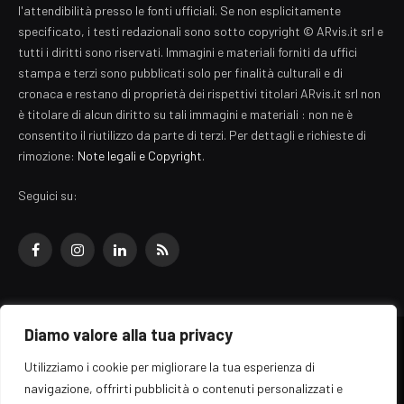
l'attendibilità presso le fonti ufficiali. Se non esplicitamente
specificato, i testi redazionali sono sotto copyright © ARvis.it srl e
tutti i diritti sono riservati. Immagini e materiali forniti da uffici
stampa e terzi sono pubblicati solo per finalità culturali e di
cronaca e restano di proprietà dei rispettivi titolari ARvis.it srl non
è titolare di alcun diritto su tali immagini e materiali : non ne è
consentito il riutilizzo da parte di terzi. Per dettagli e richieste di
rimozione:
Note legali e Copyright
.
Seguici su:
Facebook
Instagram
LinkedIn
RSS
Diamo valore alla tua privacy
© 2026 EZ Rome Designed by
ARvis.it
.
Utilizziamo i cookie per migliorare la tua esperienza di
Il portale EZ Rome e' una testata giornalistica di carattere generalista
navigazione, offrirti pubblicità o contenuti personalizzati e
registrata al tribunale di Roma - Numero 389/2008