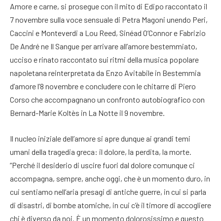
Amore e carne, si prosegue con il mito di Edipo raccontato il
7 novembre sulla voce sensuale di Petra Magoni unendo Peri,
Caccini e Monteverdi a Lou Reed, Sinéad O’Connor e Fabrizio
De André ne Il Sangue per arrivare all’amore bestemmiato,
ucciso e rinato raccontato sui ritmi della musica popolare
napoletana reinterpretata da Enzo Avitabile in Bestemmia
d’amore l’8 novembre e concludere con le chitarre di Piero
Corso che accompagnano un confronto autobiografico con
Bernard-Marie Koltès in La Notte il 9 novembre.
Il nucleo iniziale dell’amore si apre dunque ai grandi temi
umani della tragedia greca: il dolore, la perdita, la morte.
“Perché il desiderio di uscire fuori dal dolore comunque ci
accompagna, sempre, anche oggi, che è un momento duro, in
cui sentiamo nell’aria presagi di antiche guerre, in cui si parla
di disastri, di bombe atomiche, in cui c’è il timore di accogliere
chi è diverso da noi. È un momento dolorosissimo e questo