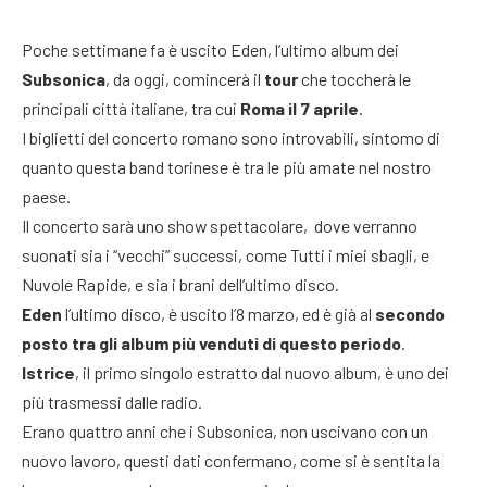
Poche settimane fa è uscito Eden, l’ultimo album dei
Subsonica
, da oggi, comincerà il
tour
che toccherà le
principali città italiane, tra cui
Roma il 7 aprile
.
I biglietti del concerto romano sono introvabili, sintomo di
quanto questa band torinese è tra le più amate nel nostro
paese.
Il concerto sarà uno show spettacolare, dove verranno
suonati sia i “vecchi” successi, come Tutti i miei sbagli, e
Nuvole Rapide, e sia i brani dell’ultimo disco.
Eden
l’ultimo disco, è uscito l’8 marzo, ed è già al
secondo
posto tra gli album più venduti di questo periodo
.
Istrice
, il primo singolo estratto dal nuovo album, è uno dei
più trasmessi dalle radio.
Erano quattro anni che i Subsonica, non uscivano con un
nuovo lavoro, questi dati confermano, come si è sentita la