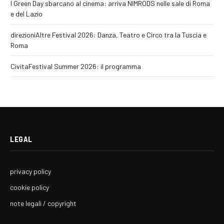
I Green Day sbarcano al cinema: arriva NIMRODS nelle sale di Roma
e del Lazio
direzioniAltre Festival 2026: Danza, Teatro e Circo tra la Tuscia e
Roma
CivitaFestival Summer 2026: il programma
LEGAL
privacy policy
cookie policy
note legali / copyright