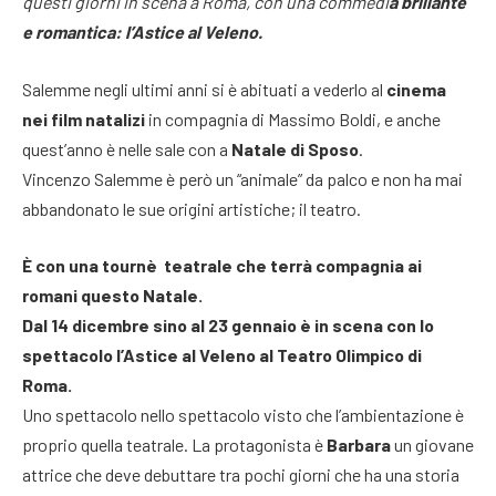
questi giorni in scena a Roma, con una commedi
a brillante
e romantica: l’Astice al Veleno.
Salemme negli ultimi anni si è abituati a vederlo al
cinema
nei film natalizi
in compagnia di Massimo Boldi, e anche
quest’anno è nelle sale con a
Natale di Sposo
.
Vincenzo Salemme è però un “animale” da palco e non ha mai
abbandonato le sue origini artistiche; il teatro.
È con una tournè teatrale che terrà compagnia ai
romani questo Natale.
Dal 14 dicembre sino al 23 gennaio è in scena con lo
spettacolo l’Astice al Veleno al Teatro Olimpico di
Roma.
Uno spettacolo nello spettacolo visto che l’ambientazione è
proprio quella teatrale. La protagonista è
Barbara
un giovane
attrice che deve debuttare tra pochi giorni che ha una storia