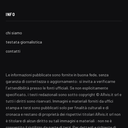
INFO
chi siamo
testata giornalistica
contatti
Le informazioni pubblicate sono fornite in buona fede, senza
garanzia di correttezza o aggiornamento: si invita a verificarne
l'attendibilità presso le fonti ufficiali. Se non esplicitamente
specificato, i testi redazionali sono sotto copyright © ARvis.it srl e
tutti i diritti sono riservati. Immagini e materiali forniti da uffici
stampa e terzi sono pubblicati solo per finalità culturali e di
cronaca e restano di proprietà dei rispettivi titolari ARvis.it srl non
è titolare di alcun diritto su tali immagini e materiali : non ne è
consentito il riutilizzo da parte di terzi. Per dettagli e richieste di