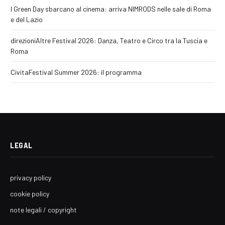
I Green Day sbarcano al cinema: arriva NIMRODS nelle sale di Roma
e del Lazio
direzioniAltre Festival 2026: Danza, Teatro e Circo tra la Tuscia e
Roma
CivitaFestival Summer 2026: il programma
LEGAL
privacy policy
cookie policy
note legali / copyright