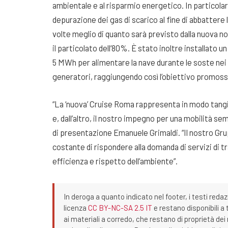
ambientale e al risparmio energetico. In particolare
depurazione dei gas di scarico al fine di abbattere l
volte meglio di quanto sarà previsto dalla nuova no
il particolato dell’80%. È stato inoltre installato u
5 MWh per alimentare la nave durante le soste nei 
generatori, raggiungendo così l’obiettivo promosso
“La ‘nuova’ Cruise Roma rappresenta in modo tangibi
e, dall’altro, il nostro impegno per una mobilità se
di presentazione Emanuele Grimaldi. “Il nostro Gru
costante di rispondere alla domanda di servizi di t
efficienza e rispetto dell’ambiente”.
In deroga a quanto indicato nel footer, i testi redaz
licenza
CC BY-NC-SA 2.5 IT
e restano disponibili a 
ai materiali a corredo, che restano di proprietà dei r