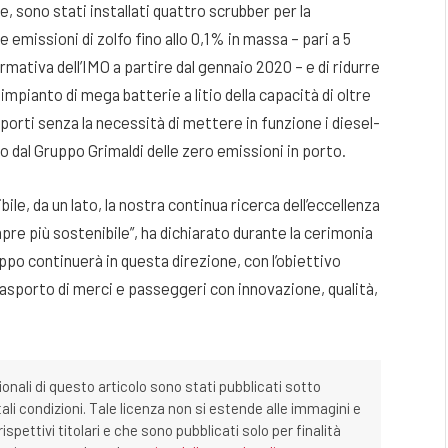
, sono stati installati quattro scrubber per la
e emissioni di zolfo fino allo 0,1% in massa – pari a 5
rmativa dell’IMO a partire dal gennaio 2020 – e di ridurre
n impianto di mega batterie a litio della capacità di oltre
porti senza la necessità di mettere in funzione i diesel-
 dal Gruppo Grimaldi delle zero emissioni in porto.
le, da un lato, la nostra continua ricerca dell’eccellenza
mpre più sostenibile”, ha dichiarato durante la cerimonia
ppo continuerà in questa direzione, con l’obiettivo
rasporto di merci e passeggeri con innovazione, qualità,
ionali di questo articolo sono stati pubblicati sotto
tali condizioni. Tale licenza non si estende alle immagini e
ispettivi titolari e che sono pubblicati solo per finalità