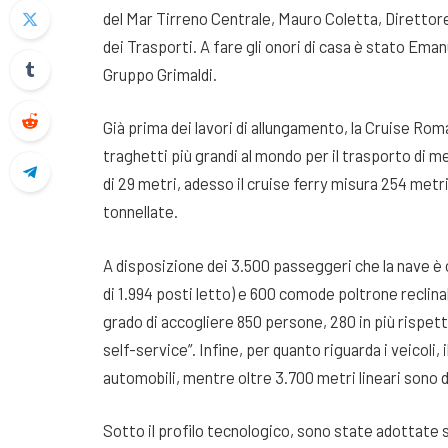
del Mar Tirreno Centrale, Mauro Coletta, Direttore
dei Trasporti. A fare gli onori di casa è stato Em
Gruppo Grimaldi.
Già prima dei lavori di allungamento, la Cruise Roma
traghetti più grandi al mondo per il trasporto di m
di 29 metri, adesso il cruise ferry misura 254 metri
tonnellate.
A disposizione dei 3.500 passeggeri che la nave è o
di 1.994 posti letto) e 600 comode poltrone reclinabi
grado di accogliere 850 persone, 280 in più rispetto
self-service”. Infine, per quanto riguarda i veicoli,
automobili, mentre oltre 3.700 metri lineari sono d
Sotto il profilo tecnologico, sono state adottate s