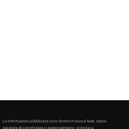
Le informazioni pubblicate sono fornite in buona fede, senza
garanzia di correttezza o aggiornamento: si invita a