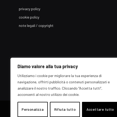
privacy policy
cookie policy
note legali / copyright
Diamo valore alla tua privacy
Utilizziamo i cookie per migliorare la tua esperienza di
navigazione, offrirti pubblicità o contenuti personalizzati e
analizzare il nostro traffico. Cliccando “Accetta tutti”,
acconsenti al nostro utilizzo dei cookie.
© 2026 EZ Rome Designed by
ARvis.it
.
Personalizza
Rifiuta tutto
Accettare tutto
Il portale EZ Rome e' una testata giornalistica di carattere genera