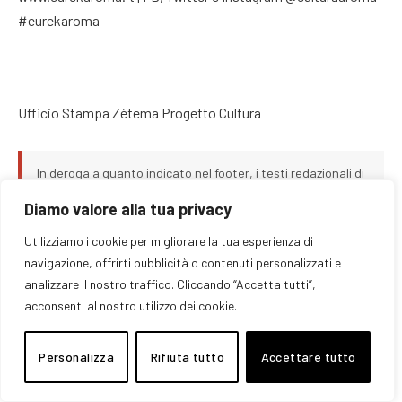
#eurekaroma
Ufficio Stampa Zètema Progetto Cultura
In deroga a quanto indicato nel footer, i testi redazionali di
questo articolo sono stati pubblicati sotto licenza
CC BY-
Diamo valore alla tua privacy
NC-SA 2.5 IT
e restano disponibili a tali condizioni. Tale
licenza non si estende alle immagini e ai materiali a
Utilizziamo i cookie per migliorare la tua esperienza di
corredo, che restano di proprietà dei rispettivi titolari e
navigazione, offrirti pubblicità o contenuti personalizzati e
che sono pubblicati solo per finalità culturali e di cronaca.
analizzare il nostro traffico. Cliccando “Accetta tutti”,
Per dettagli e richieste di rimozione consultare la
pagina
delle note legali
.
acconsenti al nostro utilizzo dei cookie.
Personalizza
Rifiuta tutto
Accettare tutto