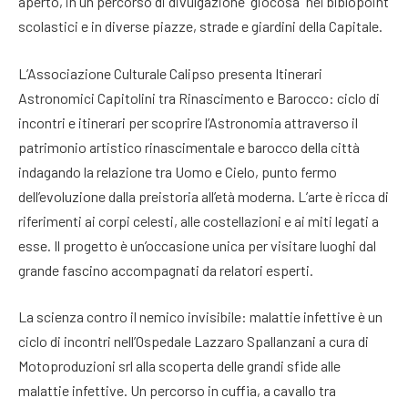
aperto, in un percorso di divulgazione “giocosa” nei biblopoint
scolastici e in diverse piazze, strade e giardini della Capitale.
L’Associazione Culturale Calipso presenta Itinerari
Astronomici Capitolini tra Rinascimento e Barocco: ciclo di
incontri e itinerari per scoprire l’Astronomia attraverso il
patrimonio artistico rinascimentale e barocco della città
indagando la relazione tra Uomo e Cielo, punto fermo
dell’evoluzione dalla preistoria all’età moderna. L’arte è ricca di
riferimenti ai corpi celesti, alle costellazioni e ai miti legati a
esse. Il progetto è un’occasione unica per visitare luoghi dal
grande fascino accompagnati da relatori esperti.
La scienza contro il nemico invisibile: malattie infettive è un
ciclo di incontri nell’Ospedale Lazzaro Spallanzani a cura di
Motoproduzioni srl alla scoperta delle grandi sfide alle
malattie infettive. Un percorso in cuffia, a cavallo tra