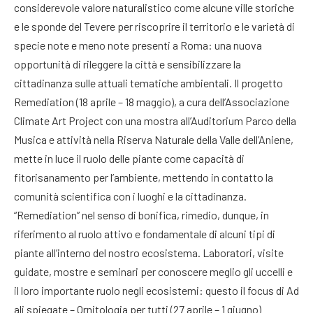
considerevole valore naturalistico come alcune ville storiche
e le sponde del Tevere per riscoprire il territorio e le varietà di
specie note e meno note presenti a Roma: una nuova
opportunità di rileggere la città e sensibilizzare la
cittadinanza sulle attuali tematiche ambientali. Il progetto
Remediation (18 aprile – 18 maggio), a cura dell’Associazione
Climate Art Project con una mostra all’Auditorium Parco della
Musica e attività nella Riserva Naturale della Valle dell’Aniene,
mette in luce il ruolo delle piante come capacità di
fitorisanamento per l’ambiente, mettendo in contatto la
comunità scientifica con i luoghi e la cittadinanza.
“Remediation” nel senso di bonifica, rimedio, dunque, in
riferimento al ruolo attivo e fondamentale di alcuni tipi di
piante all’interno del nostro ecosistema. Laboratori, visite
guidate, mostre e seminari per conoscere meglio gli uccelli e
il loro importante ruolo negli ecosistemi: questo il focus di Ad
ali spiegate – Ornitologia per tutti (27 aprile – 1 giugno)