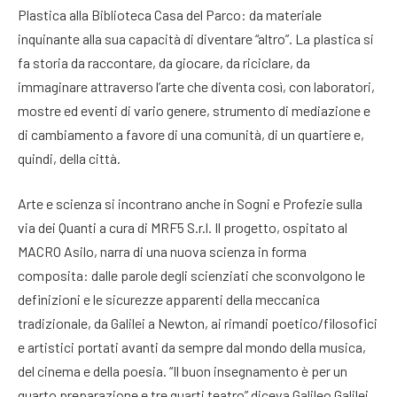
Plastica alla Biblioteca Casa del Parco: da materiale
inquinante alla sua capacità di diventare “altro”. La plastica si
fa storia da raccontare, da giocare, da riciclare, da
immaginare attraverso l’arte che diventa così, con laboratori,
mostre ed eventi di vario genere, strumento di mediazione e
di cambiamento a favore di una comunità, di un quartiere e,
quindi, della città.
Arte e scienza si incontrano anche in Sogni e Profezie sulla
via dei Quanti a cura di MRF5 S.r.l. Il progetto, ospitato al
MACRO Asilo, narra di una nuova scienza in forma
composita: dalle parole degli scienziati che sconvolgono le
definizioni e le sicurezze apparenti della meccanica
tradizionale, da Galilei a Newton, ai rimandi poetico/filosofici
e artistici portati avanti da sempre dal mondo della musica,
del cinema e della poesia. “Il buon insegnamento è per un
quarto preparazione e tre quarti teatro” diceva Galileo Galilei.