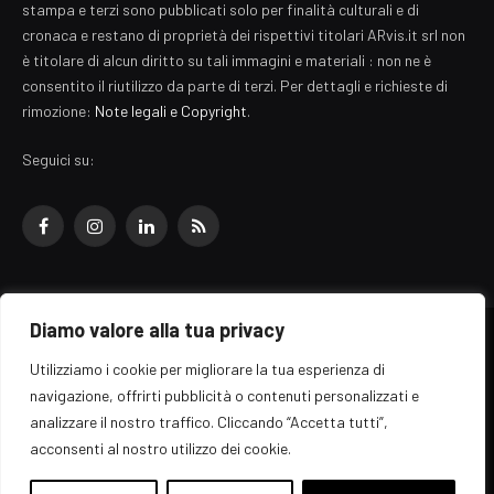
stampa e terzi sono pubblicati solo per finalità culturali e di
cronaca e restano di proprietà dei rispettivi titolari ARvis.it srl non
è titolare di alcun diritto su tali immagini e materiali : non ne è
consentito il riutilizzo da parte di terzi. Per dettagli e richieste di
rimozione:
Note legali e Copyright
.
Seguici su:
Facebook
Instagram
LinkedIn
RSS
Diamo valore alla tua privacy
© 2026 EZ Rome Designed by
ARvis.it
.
Utilizziamo i cookie per migliorare la tua esperienza di
Il portale EZ Rome e' una testata giornalistica di carattere generalista
navigazione, offrirti pubblicità o contenuti personalizzati e
registrata al tribunale di Roma - Numero 389/2008
analizzare il nostro traffico. Cliccando “Accetta tutti”,
Direttore responsabile: Raffaella Roani - ISSN: 2036-783X
Edito da ARvis.it srl - via Alessandria 88 - 00198 Roma CF/PI/R.I.
acconsenti al nostro utilizzo dei cookie.
09041871006