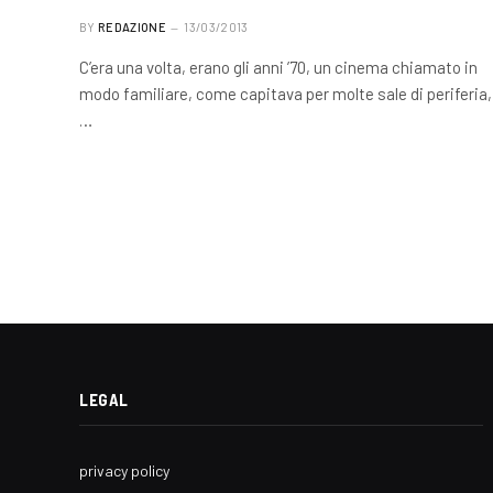
BY
REDAZIONE
13/03/2013
C’era una volta, erano gli anni ’70, un cinema chiamato in
modo familiare, come capitava per molte sale di periferia,
…
LEGAL
privacy policy