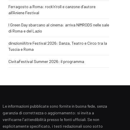
Ferragosto a Roma: rock’n’roll e canzone d’autore
all’Aniene Festival
I Green Day sbarcano al cinema: arriva NIMRODS nelle sale
di Roma e del Lazio
direzioniAltre Festival 2026: Danza, Teatro e Circo tra la
Tuscia e Roma
CivitaFestival Summer 2026: il programma
Le informazioni pubblicate sono fornite in buona fede, senza
garanzia di correttezza o aggiornamento: si invita a
verificarne l'attendibilità presso le fonti ufficiali. Se non
esplicitamente specificato, i testi redazionali sono sotto