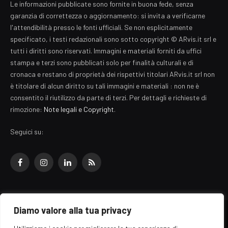
Le informazioni pubblicate sono fornite in buona fede, senza
garanzia di correttezza o aggiornamento: si invita a verificarne
l'attendibilità presso le fonti ufficiali. Se non esplicitamente
specificato, i testi redazionali sono sotto copyright © ARvis.it srl e
tutti i diritti sono riservati. Immagini e materiali forniti da uffici
stampa e terzi sono pubblicati solo per finalità culturali e di
cronaca e restano di proprietà dei rispettivi titolari ARvis.it srl non
è titolare di alcun diritto su tali immagini e materiali : non ne è
consentito il riutilizzo da parte di terzi. Per dettagli e richieste di
rimozione:
Note legali e Copyright
.
Seguici su:
Facebook
Instagram
LinkedIn
RSS
Diamo valore alla tua privacy
© 2026 EZ Rome Designed by
ARvis.it
.