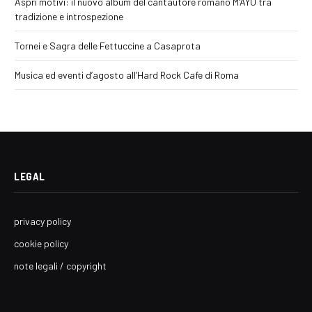
Aspri motivi: il nuovo album del cantautore romano M’AYO tra
tradizione e introspezione
Tornei e Sagra delle Fettuccine a Casaprota
Musica ed eventi d’agosto all’Hard Rock Cafe di Roma
LEGAL
privacy policy
cookie policy
note legali / copyright