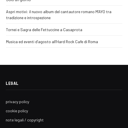
Aspri motivi: il nuovo album del cantautore romano M’AYO tra
tradizione e introspezione
Tornei e Sagra delle Fettuccine a Casaprota
Musica ed eventi d’agosto all’Hard Rock Cafe di Roma
LEGAL
privacy policy
cookie policy
note legali / copyright