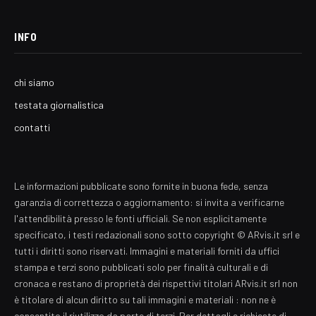
INFO
chi siamo
testata giornalistica
contatti
Le informazioni pubblicate sono fornite in buona fede, senza
garanzia di correttezza o aggiornamento: si invita a verificarne
l'attendibilità presso le fonti ufficiali. Se non esplicitamente
specificato, i testi redazionali sono sotto copyright © ARvis.it srl e
tutti i diritti sono riservati. Immagini e materiali forniti da uffici
stampa e terzi sono pubblicati solo per finalità culturali e di
cronaca e restano di proprietà dei rispettivi titolari ARvis.it srl non
è titolare di alcun diritto su tali immagini e materiali : non ne è
consentito il riutilizzo da parte di terzi. Per dettagli e richieste di