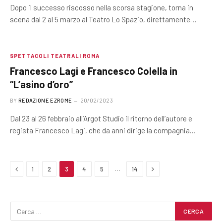
Dopo il successo riscosso nella scorsa stagione, torna in
scena dal 2 al 5 marzo al Teatro Lo Spazio, direttamente…
SPETTACOLI TEATRALI ROMA
Francesco Lagi e Francesco Colella in
“L’asino d’oro”
BY
REDAZIONE EZROME
20/02/2023
Dal 23 al 26 febbraio all’Argot Studio il ritorno dell’autore e
regista Francesco Lagi, che da anni dirige la compagnia…
Previous
Next
…
1
2
3
4
5
14