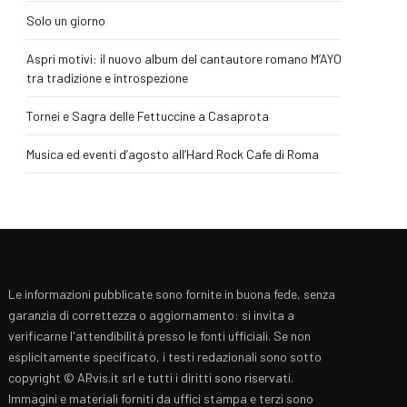
Solo un giorno
Aspri motivi: il nuovo album del cantautore romano M’AYO
tra tradizione e introspezione
Tornei e Sagra delle Fettuccine a Casaprota
Musica ed eventi d’agosto all’Hard Rock Cafe di Roma
Le informazioni pubblicate sono fornite in buona fede, senza
garanzia di correttezza o aggiornamento: si invita a
verificarne l'attendibilità presso le fonti ufficiali. Se non
esplicitamente specificato, i testi redazionali sono sotto
copyright © ARvis.it srl e tutti i diritti sono riservati.
Immagini e materiali forniti da uffici stampa e terzi sono