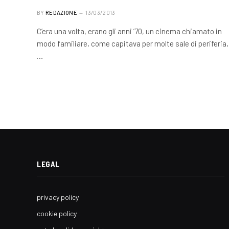
BY
REDAZIONE
13/03/2013
C’era una volta, erano gli anni ’70, un cinema chiamato in
modo familiare, come capitava per molte sale di periferia,
…
LEGAL
privacy policy
cookie policy