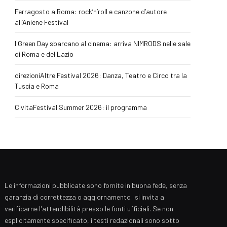
Ferragosto a Roma: rock’n’roll e canzone d’autore
all’Aniene Festival
I Green Day sbarcano al cinema: arriva NIMRODS nelle sale
di Roma e del Lazio
direzioniAltre Festival 2026: Danza, Teatro e Circo tra la
Tuscia e Roma
CivitaFestival Summer 2026: il programma
Le informazioni pubblicate sono fornite in buona fede, senza
garanzia di correttezza o aggiornamento: si invita a
verificarne l'attendibilità presso le fonti ufficiali. Se non
esplicitamente specificato, i testi redazionali sono sotto