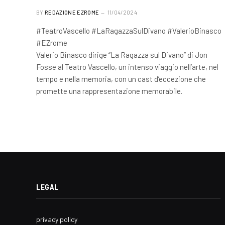
BY
REDAZIONE EZROME
11/04/2024
#TeatroVascello #LaRagazzaSulDivano #ValerioBinasco
#EZrome
Valerio Binasco dirige “La Ragazza sul Divano” di Jon
Fosse al Teatro Vascello, un intenso viaggio nell’arte, nel
tempo e nella memoria, con un cast d’eccezione che
promette una rappresentazione memorabile.
LEGAL
privacy policy