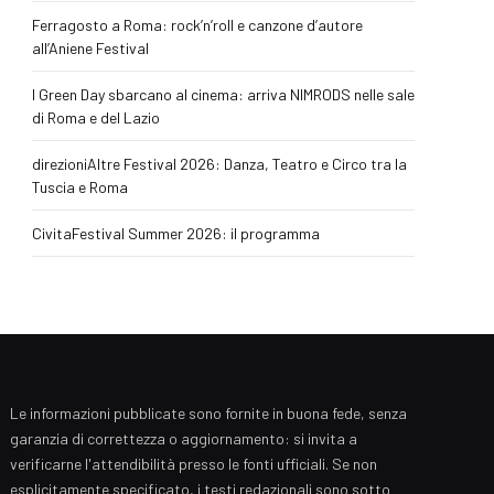
Ferragosto a Roma: rock’n’roll e canzone d’autore
all’Aniene Festival
I Green Day sbarcano al cinema: arriva NIMRODS nelle sale
di Roma e del Lazio
direzioniAltre Festival 2026: Danza, Teatro e Circo tra la
Tuscia e Roma
CivitaFestival Summer 2026: il programma
Le informazioni pubblicate sono fornite in buona fede, senza
garanzia di correttezza o aggiornamento: si invita a
verificarne l'attendibilità presso le fonti ufficiali. Se non
esplicitamente specificato, i testi redazionali sono sotto