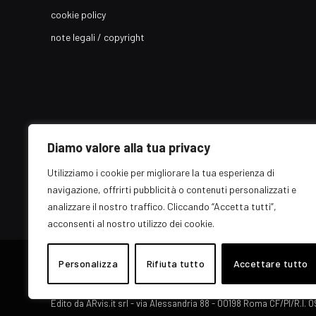
cookie policy
note legali / copyright
Diamo valore alla tua privacy
Utilizziamo i cookie per migliorare la tua esperienza di
navigazione, offrirti pubblicità o contenuti personalizzati e
analizzare il nostro traffico. Cliccando “Accetta tutti”,
acconsenti al nostro utilizzo dei cookie.
© 2026 EZ Rome Designed by
Personalizza
Rifiuta tutto
ARvis.it
.
Accettare tutto
Il portale EZ Rome e' una testata giornalistica di carattere genera
Direttore responsabile: Raffaella Roani - ISSN: 2036-783X
Edito da ARvis.it srl - via Alessandria 88 - 00198 Roma CF/PI/R.I.