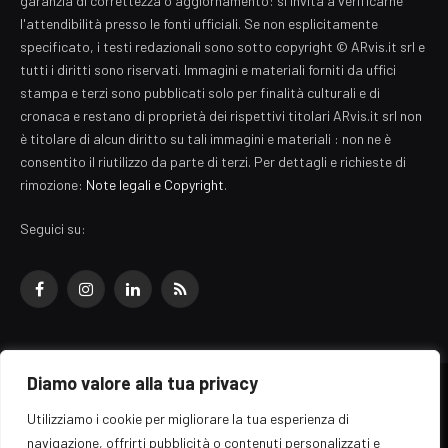
garanzia di correttezza o aggiornamento: si invita a verificarne
l'attendibilità presso le fonti ufficiali. Se non esplicitamente
specificato, i testi redazionali sono sotto copyright © ARvis.it srl e
tutti i diritti sono riservati. Immagini e materiali forniti da uffici
stampa e terzi sono pubblicati solo per finalità culturali e di
cronaca e restano di proprietà dei rispettivi titolari ARvis.it srl non
è titolare di alcun diritto su tali immagini e materiali : non ne è
consentito il riutilizzo da parte di terzi. Per dettagli e richieste di
rimozione:
Note legali e Copyright
.
Seguici su:
Facebook
Instagram
LinkedIn
RSS
Diamo valore alla tua privacy
© 2026 EZ Rome Designed by
ARvis.it
.
Utilizziamo i cookie per migliorare la tua esperienza di
Il portale EZ Rome e' una testata giornalistica di carattere generalista
navigazione, offrirti pubblicità o contenuti personalizzati e